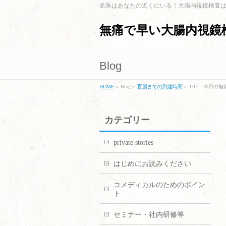
名医はあなたの近くにいる！大腸内視鏡検査
無痛で早い大腸内視鏡
Blog
HOME
»
Blog »
盲腸までの到達時間
»
1/17 今日の
カテゴリー
private stories
はじめにお読みください
コメディカルのためのポイン
ト
セミナー・社内研修等