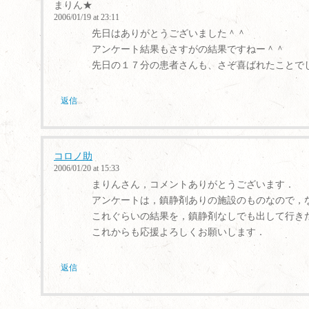
まりん★
2006/01/19 at 23:11
先日はありがとうございました＾＾
アンケート結果もさすがの結果ですねー＾＾
先日の１７分の患者さんも、さぞ喜ばれたことで
返信
コロノ助
2006/01/20 at 15:33
まりんさん，コメントありがとうございます．
アンケートは，鎮静剤ありの施設のものなので，
これぐらいの結果を，鎮静剤なしでも出して行き
これからも応援よろしくお願いします．
返信