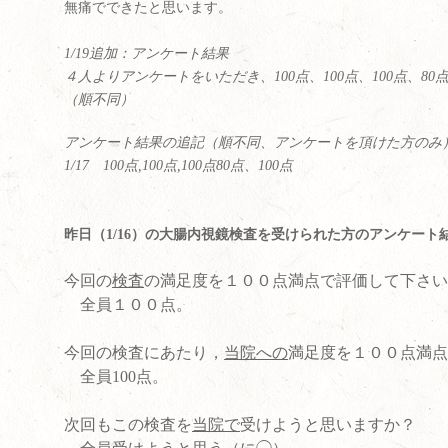
無痛でできたと思います。
1/19追加：アンケート結果
４人よりアンケートをいただき、100点、100点、100点、80
（順不同）
アンケート結果の追記（順不同、アンケートを頂けた方のみ
1/17
100
点
,100
点
,100
点
80
点、
100
点
昨日（1/16）の大腸内視鏡検査を受けられた方のアンケート
今回の
検査
の満足度を１００点満点で評価して下さい
全員１００点。
今回の検査にあたり，
当院への
満足度を１００点満点
全員100点。
次回もこの検査を
当院で
受けようと思いますか？