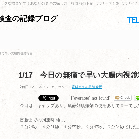
はラクな検査です！あなたの名医の探し方、検査前の下剤、ポリープ切除（ポリペク
検査の記録ブログ
TEL
無痛で早い大腸内視鏡報告
1/17 今日の無痛で早い大腸内視
投稿日：2006/01/17 | カテゴリー：
盲腸までの到達時間
[`evernote` not found]
今日は、キャップあり、鎮静剤鎮痛剤の使用ありで５件でし
盲腸までの到達時間は、
３分24秒、４分51秒、１分55秒、２分47秒、２分54秒でした