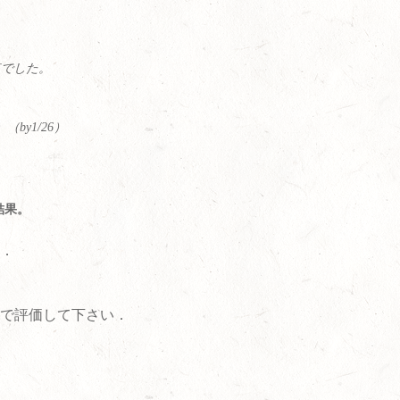
点でした。
）（
by1/26
）
結果。
．
で評価して下さい．