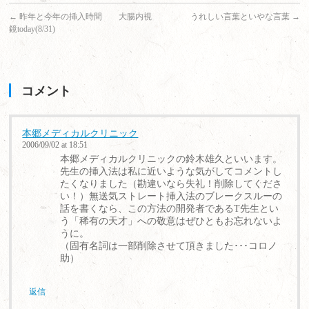
←
昨年と今年の挿入時間 大腸内視
うれしい言葉といやな言葉
→
鏡today(8/31)
コメント
本郷メディカルクリニック
2006/09/02 at 18:51
本郷メディカルクリニックの鈴木雄久といいます。
先生の挿入法は私に近いような気がしてコメントし
たくなりました（勘違いなら失礼！削除してくださ
い！）無送気ストレート挿入法のブレークスルーの
話を書くなら、この方法の開発者であるT先生とい
う「稀有の天才」への敬意はぜひともお忘れないよ
うに。
（固有名詞は一部削除させて頂きました･･･コロノ
助）
返信