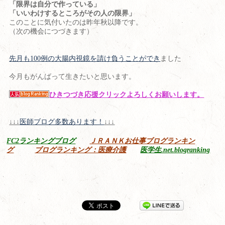
「限界は自分で作っている」
「いいわけするところがその人の限界」
このことに気付いたのは昨年秋以降です。
（次の機会につづきます）
先月も100例の大腸内視鏡を請け負うことができ
ました
今月もがんばって生きたいと思います。
ひきつづき応援クリックよろしくお願いします。
↓↓↓
医師ブログ多数あります！
↓↓↓
FC2ランキングブログ
ＪＲＡＮＫお仕事ブログランキン
グ
ブログランキング：医療介護
医学生.net.blogranking