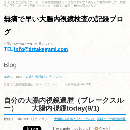
名医はあなたの近くにいる！大腸内視鏡検査はラクな検査です！あなたの名医の探し方、検査
前の下剤、ポリープ切除（ポリペク）や癒着、食事、麻酔の話などなど
無痛で早い大腸内視鏡検査の記録ブロ
グ
お問い合わせはメールでお願いします
TEL
info@drtakegami.com
Blog
HOME
»
Blog »
大腸内視鏡挿入方法について
»
自分の大腸内視鏡遍歴（ブレークスルー） 大腸内視鏡today(9/1)
自分の大腸内視鏡遍歴（ブレークスル
ー） 大腸内視鏡today(9/1)
投稿日：2006/09/01 | カテゴリー：
大腸内視鏡挿入方法について
,
盲腸までの到達時間
[`evernote` not found]