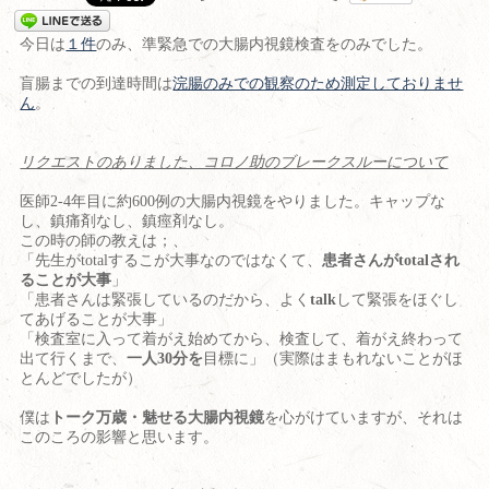
今日は
１件
のみ、準緊急での大腸内視鏡検査をのみでした。
盲腸までの到達時間は
浣腸のみでの観察のため測定しておりませ
ん
。
リクエストのありました、コロノ助のブレークスルーについて
医師2-4年目に約600例の大腸内視鏡をやりました。キャップな
し、鎮痛剤なし、鎮痙剤なし。
この時の師の教えは；、
「先生がtotalするこが大事なのではなくて、
患者さんがtotalされ
ることが大事
」
「患者さんは緊張しているのだから、よく
talk
して緊張をほぐし
てあげることが大事」
「検査室に入って着がえ始めてから、検査して、着がえ終わって
出て行くまで、
一人30分を
目標に」（実際はまもれないことがほ
とんどでしたが）
僕は
トーク万歳・魅せる大腸内視鏡
を心がけていますが、それは
このころの影響と思います。