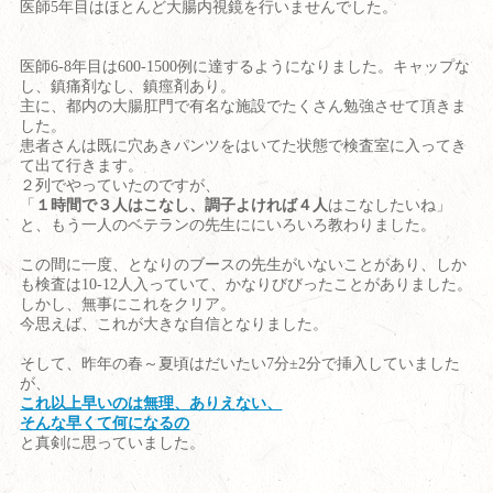
医師5年目はほとんど大腸内視鏡を行いませんでした。
医師6-8年目は600-1500例に達するようになりました。キャップな
し、鎮痛剤なし、鎮痙剤あり。
主に、都内の大腸肛門で有名な施設でたくさん勉強させて頂きま
した。
患者さんは既に穴あきパンツをはいてた状態で検査室に入ってき
て出て行きます。
２列でやっていたのですが、
「
１時間で３人はこなし、調子よければ４人
はこなしたいね」
と、もう一人のベテランの先生ににいろいろ教わりました。
この間に一度、となりのブースの先生がいないことがあり、しか
も検査は10-12人入っていて、かなりびびったことがありました。
しかし、無事にこれをクリア。
今思えば、これが大きな自信となりました。
そして、昨年の春～夏頃はだいたい7分±2分で挿入していました
が、
これ以上早いのは無理、ありえない、
そんな早くて何になるの
と真剣に思っていました。