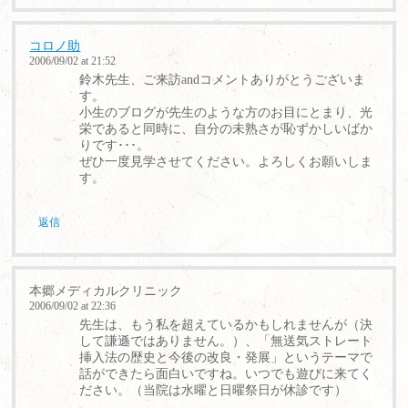
コロノ助
2006/09/02 at 21:52
鈴木先生、ご来訪andコメントありがとうございま
す。
小生のブログが先生のような方のお目にとまり、光
栄であると同時に、自分の未熟さが恥ずかしいばか
りです･･･。
ぜひ一度見学させてください。よろしくお願いしま
す。
返信
本郷メディカルクリニック
2006/09/02 at 22:36
先生は、もう私を超えているかもしれませんが（決
して謙遜ではありません。）、「無送気ストレート
挿入法の歴史と今後の改良・発展」というテーマで
話ができたら面白いですね。いつでも遊びに来てく
ださい。（当院は水曜と日曜祭日が休診です）