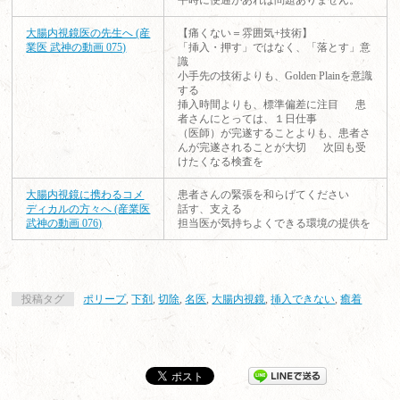
平時に便通があれば問題ありません。
大腸内視鏡医の先生へ (産
【痛くない＝雰囲気+技術】
業医 武神の動画 075)
「挿入・押す」ではなく、「落とす」意
識
小手先の技術よりも、Golden Plainを意識
する
挿入時間よりも、標準偏差に注目 患
者さんにとっては、１日仕事
（医師）が完遂することよりも、患者さ
んが完遂されることが大切 次回も受
けたくなる検査を
大腸内視鏡に携わるコメ
患者さんの緊張を和らげてください
ディカルの方々へ (産業医
話す、支える
武神の動画 076)
担当医が気持ちよくできる環境の提供を
投稿タグ
ポリープ
,
下剤
,
切除
,
名医
,
大腸内視鏡
,
挿入できない
,
癒着