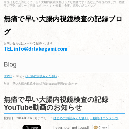
名医はあなたの近くにいる！大腸内視鏡検査はラクな検査です！あなたの名医の探し方、検査
前の下剤、ポリープ切除（ポリペク）や癒着、食事、麻酔の話などなど
無痛で早い大腸内視鏡検査の記録ブロ
グ
お問い合わせはメールでお願いします
TEL
info@drtakegami.com
Blog
HOME
»
Blog »
はじめにお読みください
»
無痛で早い大腸内視鏡検査の記録YouTube動画のお知らせ
無痛で早い大腸内視鏡検査の記録
YouTube動画のお知らせ
投稿日：2014/03/06 | カテゴリー：
はじめにお読みください
,
一般向けコンテンツ
[`evernote` not found]