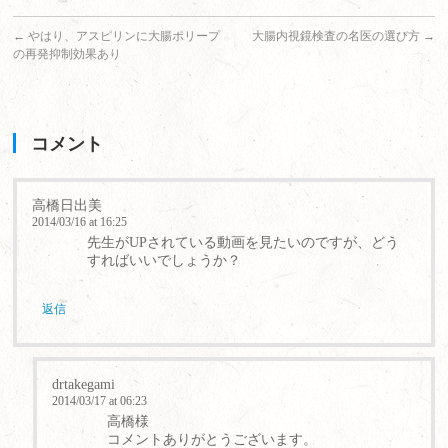
←
やはり、アスピリンに大腸ポリープ
大腸内視鏡検査の名医の選び方
→
の再発抑制効果あり
コメント
高橋日出美
2014/03/16 at 16:25
先生がUPされている動画を見たいのですが、どう
すればいいでしょうか？
返信
drtakegami
2014/03/17 at 06:23
高橋様
コメントありがとうございます。