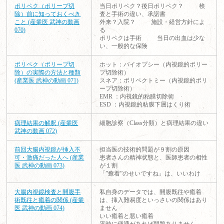
ポリペク（ポリープ切
当日ポリペク？後日ポリペク？ 検
除）前に知っておくべき
査と手術の違い、承諾書
こと (産業医 武神の動画
外来？入院？ 施設・経営方針によ
070)
る
ポリペクは手術 当日の出血は少な
い、一般的な保険
ポリペク（ポリープ切
ホット：バイオプシー（内視鏡的ポリー
除）の実際の方法と種類
プ切除術）
(産業医 武神の動画 071)
スネア：ポリペクトミー（内視鏡的ポリ
ープ切除術）
EMR ：内視鏡的粘膜切除術
ESD ：内視鏡的粘膜下層はくり術
病理結果の解釈 (産業医
細胞診察（Class分類）と病理結果の違い
武神の動画 072)
前回大腸内視鏡が挿入不
担当医の技術的問題が９割の原因
可・激痛だった人へ (産業
患者さんの精神状態と、医師患者の相性
医 武神の動画 073)
が１割
「”癒着”のせいですね」は、いいわけ
大腸内視鏡検査と開腹手
私自身のデータでは、開腹既往や癒着
術既往と癒着の関係 (産業
は、挿入難易度といっさいの関係はあり
医 武神の動画 074)
ません
いい癒着と悪い癒着