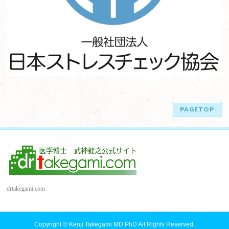
PAGETOP
drtakegami.com
Copyright ©
Kenji Takegami MD PhD
All Rights Reserved.