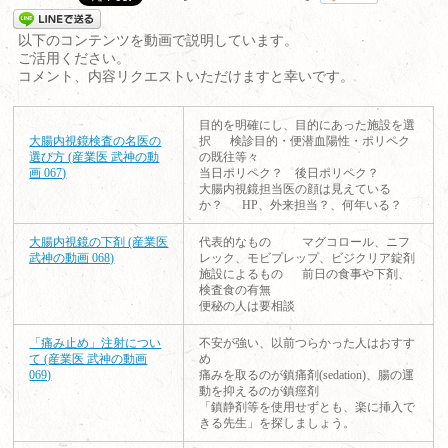
以下のコンテンツを動画で説明しています。
ご活用ください。
コメント、内容リクエストいただけますと幸いです。
目的を明確にし、目的にあった施設を選
大腸内視鏡検査の名医の
択 検診目的・便潜血陽性・ポリペク
選び方 (産業医 武神の動
の既往等々
画 067)
当日ポリペク？ 後日ポリペク？
大腸内視鏡担当医の顔は見えている
か？ HP、外来担当？、何年いる？
大腸内視鏡の下剤 (産業医
代表的なもの マグコロール、ニフ
武神の動画 068)
レック、モビプレップ、ビジクリア錠剤
施設によるもの 前日の食事や下剤、
検査食の有無
便秘の人は要相談
「痛み止め」注射につい
不安が強い、以前つらかった人はおすす
て (産業医 武神の動画
め
069)
痛みを取るのが鎮痛剤(sedation)、腸の運
動を抑えるのが鎮痙剤
「鎮静剤等を使用せずとも、楽に挿入で
きる先生」を探しましょう。