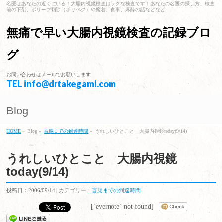
名医はあなたの近くにいる！大腸内視鏡検査はラクな検査です！あなたの名医の探し方、検査
前の下剤、ポリープ切除（ポリペク）や癒着、食事、麻酔の話などなど
無痛で早い大腸内視鏡検査の記録ブロ
グ
お問い合わせはメールでお願いします
TEL
info@drtakegami.com
Blog
HOME
»
Blog »
盲腸までの到達時間
»
うれしいひとこと 大腸内視鏡today(9/14)
うれしいひとこと 大腸内視鏡
today(9/14)
投稿日：2006/09/14 | カテゴリー：
盲腸までの到達時間
[`evernote` not found]