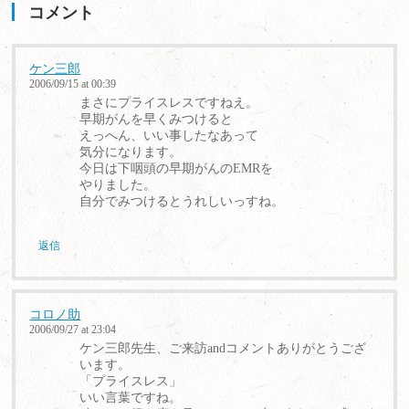
コメント
ケン三郎
2006/09/15 at 00:39
まさにプライスレスですねえ。
早期がんを早くみつけると
えっへん、いい事したなあって
気分になります。
今日は下咽頭の早期がんのEMRを
やりました。
自分でみつけるとうれしいっすね。
返信
コロノ助
2006/09/27 at 23:04
ケン三郎先生、ご来訪andコメントありがとうござ
います。
「プライスレス」
いい言葉ですね。