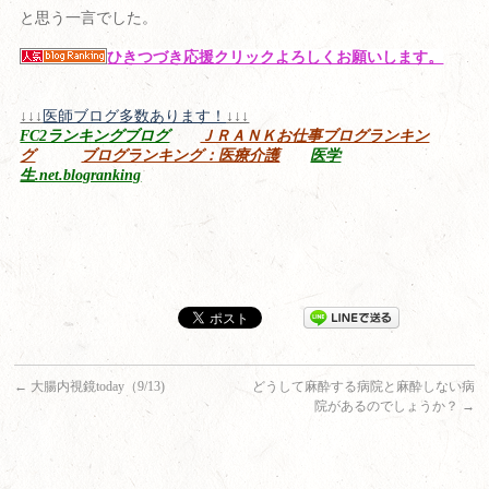
と思う一言でした。
ひきつづき応援クリックよろしくお願いします。
↓↓↓
医師ブログ多数あります！
↓↓↓
FC2ランキングブログ
ＪＲＡＮＫお仕事ブログランキン
グ
ブログランキング：医療介護
医学
生.net.blogranking
←
大腸内視鏡today（9/13)
どうして麻酔する病院と麻酔しない病
院があるのでしょうか？
→