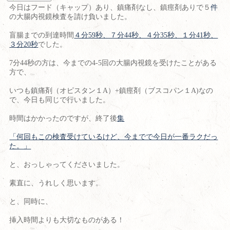
今日はフード（キャップ）あり、鎮痛剤なし、鎮痙剤ありで５
件
の大腸内視鏡検査を請け負いました。
盲腸までの到達時間
４分59秒、７分44秒、４分35秒、１分41秒、
３分20秒
でした。
7分44秒の方は、今までの4-5回の大腸内視鏡を受けたことがある
方で、
いつも鎮痛剤（オピスタン１A）+鎮痙剤（ブスコパン１A)なの
で、今日も同じで行いました。
時間はかかったのですが、終了後
集
「何回もこの検査受けているけど、今までで今日が一番ラクだっ
た。」
と、おっしゃってくださいました。
素直に、うれしく思います。
と、同時に、
挿入時間よりも大切なものがある！