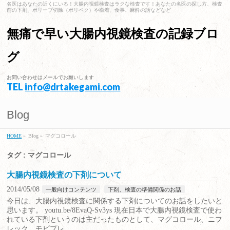
名医はあなたの近くにいる！大腸内視鏡検査はラクな検査です！あなたの名医の探し方、検査
前の下剤、ポリープ切除（ポリペク）や癒着、食事、麻酔の話などなど
無痛で早い大腸内視鏡検査の記録ブロ
グ
お問い合わせはメールでお願いします
TEL
info@drtakegami.com
Blog
HOME
»
Blog »
マグコロール
タグ : マグコロール
大腸内視鏡検査の下剤について
2014/05/08
一般向けコンテンツ
下剤、検査の準備関係のお話
今日は、大腸内視鏡検査に関係する下剤についてのお話をしたいと
思います。 youtu.be/8EvaQ-Sv3ys 現在日本で大腸内視鏡検査で使わ
れている下剤というのは主だったものとして、マグコロール、ニフ
レック、モビプレ …