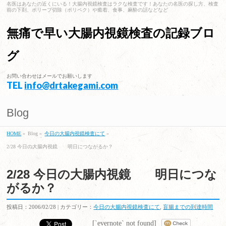
名医はあなたの近くにいる！大腸内視鏡検査はラクな検査です！あなたの名医の探し方、検査
前の下剤、ポリープ切除（ポリペク）や癒着、食事、麻酔の話などなど
無痛で早い大腸内視鏡検査の記録ブロ
グ
お問い合わせはメールでお願いします
TEL
info@drtakegami.com
Blog
HOME
»
Blog »
今日の大腸内視鏡検査にて
»
2/28 今日の大腸内視鏡 明日につながるか？
2/28 今日の大腸内視鏡 明日につな
がるか？
投稿日：2006/02/28 | カテゴリー：
今日の大腸内視鏡検査にて
,
盲腸までの到達時間
[`evernote` not found]