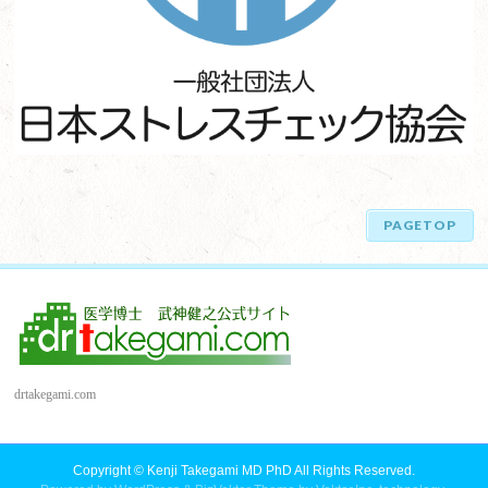
PAGETOP
drtakegami.com
Copyright ©
Kenji Takegami MD PhD
All Rights Reserved.