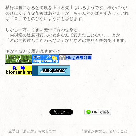
横行結腸になると硬度を上げる先生もいるようです。確かに
S
が
のびにくそうな印象はありますが、ちゃんとのばさず入っていれ
ば「０」でものびないようにも感じます。
しかし一方、うまい先生に言わせると、
「内視鏡の硬度可変式の硬さなんて変えたことない。」とか、
「どの内視鏡もこだわらない」などなどの意見も多数あります。
あなたはどう思われますか？
←
左手は「肩と肘」も大切です
「腸管が伸びる」ということ
→