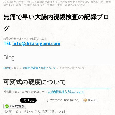
名医はあなたの近くにいる！大腸内視鏡検査はラクな検査です！あなたの名医の探し方、検査
前の下剤、ポリープ切除（ポリペク）や癒着、食事、麻酔の話などなど
無痛で早い大腸内視鏡検査の記録ブロ
グ
お問い合わせはメールでお願いします
TEL
info@drtakegami.com
Blog
HOME
»
Blog »
大腸内視鏡挿入方法について
»
可変式の硬度について
可変式の硬度について
投稿日：2007/03/01 | カテゴリー：
大腸内視鏡挿入方法について
[`evernote` not found]
硬度「０」でやってみて感じることは、