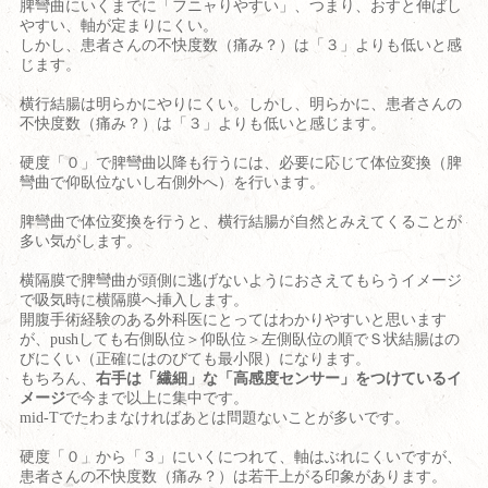
脾彎曲にいくまでに「フニャりやすい」、つまり、おすと伸ばし
やすい、軸が定まりにくい。
しかし、患者さんの不快度数（痛み？）は「３」よりも低いと感
じます。
横行結腸は明らかにやりにくい。しかし、明らかに、患者さんの
不快度数（痛み？）は「３」よりも低いと感じます。
硬度「０」で脾彎曲以降も行うには、必要に応じて体位変換（脾
彎曲で仰臥位ないし右側外へ）を行います。
脾彎曲で体位変換を行うと、横行結腸が自然とみえてくることが
多い気がします。
横隔膜で脾彎曲が頭側に逃げないようにおさえてもらうイメージ
で吸気時に横隔膜へ挿入します。
開腹手術経験のある外科医にとってはわかりやすいと思います
が、
push
しても右側臥位＞仰臥位＞左側臥位の順でＳ状結腸はの
びにくい（正確にはのびても最小限）になります。
もちろん、
右手は「繊細」な「高感度センサー」をつけているイ
メージ
で今まで以上に集中です。
mid-T
でたわまなければあとは問題ないことが多いです。
硬度「０」から「３」にいくにつれて、軸はぶれにくいですが、
患者さんの不快度数（痛み？）は若干上がる印象があります。