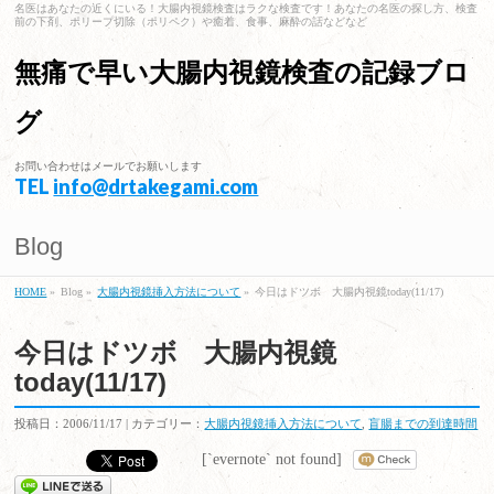
名医はあなたの近くにいる！大腸内視鏡検査はラクな検査です！あなたの名医の探し方、検査
前の下剤、ポリープ切除（ポリペク）や癒着、食事、麻酔の話などなど
無痛で早い大腸内視鏡検査の記録ブロ
グ
お問い合わせはメールでお願いします
TEL
info@drtakegami.com
Blog
HOME
»
Blog »
大腸内視鏡挿入方法について
»
今日はドツボ 大腸内視鏡today(11/17)
今日はドツボ 大腸内視鏡
today(11/17)
投稿日：2006/11/17 | カテゴリー：
大腸内視鏡挿入方法について
,
盲腸までの到達時間
[`evernote` not found]