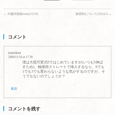
←
大腸内視鏡today(11/16)
鎮痙剤についてのQ＆A
→
コメント
tomokun
2006/11/18 at 17:39
僕は大抵可変式0ではじめていますが(いつもS伸ば
すため)、軸保持ストレートで挿入するなら、0でも
1でも3でも変わらないような気がするのですが。そ
うでもないのでしょうか？
返信
コメントを残す