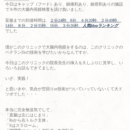
今日はキャップ（フード）あり、鎮痛剤あり、鎮痙剤ありの施設
で９件の大腸内視鏡検査を請け負いました。
盲腸までの到達時間は、
２分24秒、8分、４分20秒、２分49秒、
14分、８分、２分35秒、16分、３分26秒、
人気blogランキング
、
でした
僕がこのクリニックで大腸内視鏡をするのは、このクリニックの
ベテランDrの技術を学びたいからなんですが、
今日はこのクリニックの院長先生の挿入を久しぶりに見学し、い
ろいろお話もできてました。
いざ、実践！
と思いきや、気合が空回りor技術がついていっていないくて大ド
ツボでした・・・
本当に完全無送気でして、
「直腸は左にはじまり」
「Rsから右トルク主体」
「Sはスラローム」