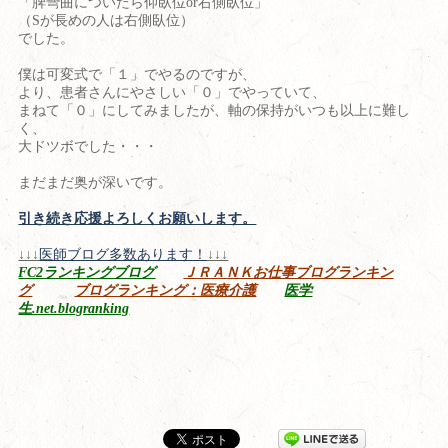
「脾彎曲についたら仰臥位or右側臥位」
（Sが長めの人は右側臥位）
でした。
僕は可変式で「１」でやるのですが、
より、患者さんにやさしい「０」でやっていて、
まねて「０」にしてみましたが、軸の保持がいつも以上に難し
く、
大ドツボでした・・・
まだまだ奥が深いです。
引き続き応援よろしくお願いします。
↓↓↓
医師ブログ多数あります！
↓↓↓
FC2ランキングブログ
ＪＲＡＮＫお仕事ブログランキン
グ
ブログランキング：医療介護
医学
生.net.blogranking