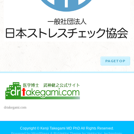
PAGETOP
drtakegami.com
Copyright ©
Kenji Takegami MD PhD
All Rights Reserved.
Powered by
WordPress
&
BizVektor Theme
by
Vektor,Inc.
technology.