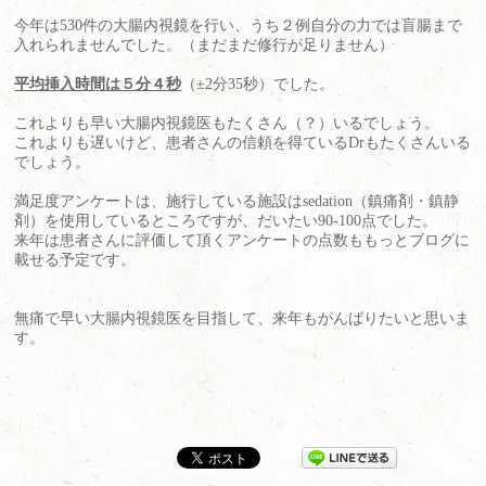
今年は530件の大腸内視鏡を行い、うち２例自分の力では盲腸まで
入れられませんでした。（まだまだ修行が足りません）
平均挿入時間は５分４秒
（±2分35秒）でした。
これよりも早い大腸内視鏡医もたくさん（？）いるでしょう。
これよりも遅いけど、患者さんの信頼を得ているDrもたくさんいる
でしょう。
満足度アンケートは、施行している施設はsedation（鎮痛剤・鎮静
剤）を使用しているところですが、だいたい90-100点でした。
来年は患者さんに評価して頂くアンケートの点数ももっとブログに
載せる予定です。
無痛で早い大腸内視鏡医を目指して、来年もがんばりたいと思いま
す。