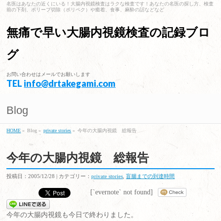
名医はあなたの近くにいる！大腸内視鏡検査はラクな検査です！あなたの名医の探し方、検査
前の下剤、ポリープ切除（ポリペク）や癒着、食事、麻酔の話などなど
無痛で早い大腸内視鏡検査の記録ブロ
グ
お問い合わせはメールでお願いします
TEL
info@drtakegami.com
Blog
HOME
»
Blog »
private stories
»
今年の大腸内視鏡 総報告
今年の大腸内視鏡 総報告
投稿日：2005/12/28 | カテゴリー：
private stories
,
盲腸までの到達時間
[`evernote` not found]
今年の大腸内視鏡も今日で終わりました。