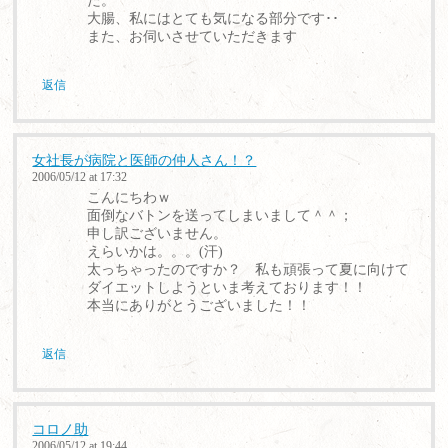
た。
大腸、私にはとても気になる部分です･･
また、お伺いさせていただきます
返信
女社長が病院と医師の仲人さん！？
2006/05/12 at 17:32
こんにちわｗ
面倒なバトンを送ってしまいまして＾＾；
申し訳ございません。
えらいかは。。。(汗)
太っちゃったのですか？ 私も頑張って夏に向けて
ダイエットしようといま考えております！！
本当にありがとうございました！！
返信
コロノ助
2006/05/12 at 19:44