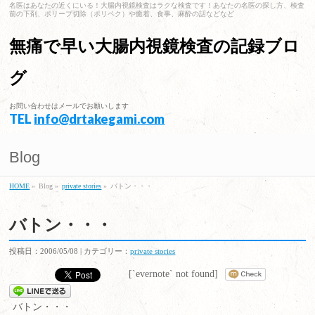
名医はあなたの近くにいる！大腸内視鏡検査はラクな検査です！あなたの名医の探し方、検査
前の下剤、ポリープ切除（ポリペク）や癒着、食事、麻酔の話などなど
無痛で早い大腸内視鏡検査の記録ブロ
グ
お問い合わせはメールでお願いします
TEL
info@drtakegami.com
Blog
HOME
»
Blog »
private stories
»
バトン・・・
バトン・・・
投稿日：2006/05/08 | カテゴリー：
private stories
[`evernote` not found]
バトン・・・