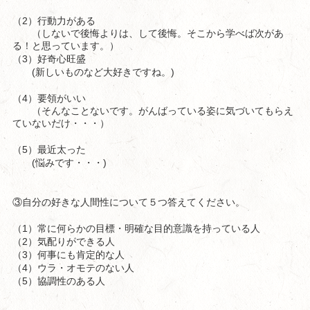
2
（
）行動力がある
（
しないで後悔よりは、して後悔。そこから学べば次があ
る！と思っています。）
3
（
）好奇心旺盛
(
)
新しいものなど大好きですね
。
4
（
）要領がいい
（そんなことないです。がんばっている姿に気づいてもらえ
ていないだけ・・・）
5
（
）最近太った
(
)
悩みです・・・
③自分の好きな人間性について５つ答えてください。
1
（
）常に何らかの目標・明確な目的意識を持っている人
2
（
）気配りができる人
3
（
）何事にも肯定的な人
4
（
）ウラ・オモテのない人
5
（
）協調性のある人