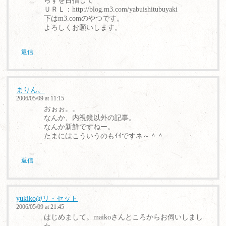
らずを目指して
ＵＲＬ：http://blog.m3.com/yabuishitubuyaki
下はm3.comのやつです。
よろしくお願いします。
返信
まりん。
2006/05/09 at 11:15
おぉぉ。。
なんか、内視鏡以外の記事。
なんか新鮮ですねー。
たまにはこういうのもｲｲですネ～＾＾
返信
yukiko@リ・セット
2006/05/09 at 21:45
はじめまして。maikoさんところからお伺いしまし