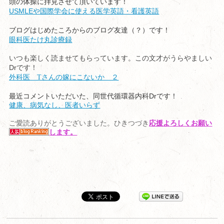
頭の体操に拝見させて頂いています！
USMLEや国際学会に使える医学英語・看護英語
ブログはじめたころからのブログ友達（？）です！
眼科医たけ丸診療録
いつも楽しく読ませてもらっています。この文才がうらやましい
Dr
です！
外科医 Tさんの嫁にこないか ２
Dr
最近コメントいただいた、同世代循環器内科
です！
健康、病気なし、医者いらず
ご愛読ありがとうございました。ひきつづき
応援よろしくお願い
します。