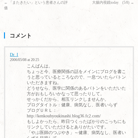
←
「またきたい」という患者さんの評
大腸内視鏡today (5/8)
→
価
コメント
Dr. I
2006/05/08 at 20:25
こんばんは。
ちょっと今、医療関係の話をメインにブログを書こ
うと思っているところなので、一息ついたらバトン
いただきますね。
どうせなら、医学に関係のあるバトンをいただいた
方がおもしろいかなって思ったりして。
せっかくだから、相互リンクしませんか。
ブログタイトル：健康、病気なし、医者いらず
ブログＵＲＬ：
http://kenkoubyoukinashi.blog36.fc2.com/
もしよかったら、昨日つくったばかりのこっちにも
リンクしていただけるとありがたいです。
「やぶ医師のつぶやき」～健康、病気なし、医者い