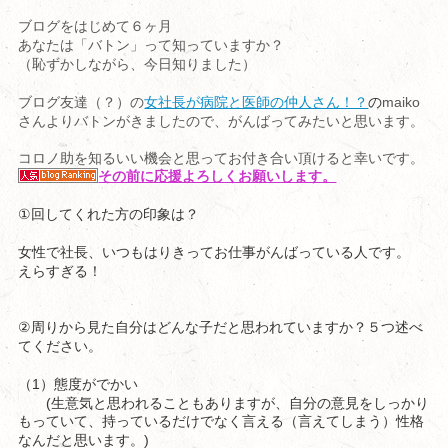
ブログをはじめて６ヶ月
あなたは「バトン」って知っていますか？
（恥ずかしながら、今日知りました）
maiko
ブログ友達（？）の
女社長が病院と医師の仲人さん！？
の
さんよりバトンがきましたので、がんばってみたいと思います。
コロノ助を知るいい機会と思ってお付き合い頂けると幸いです。
その前に応援よろしくお願いします。
①
回してくれた方の印象は？
女性で社長、いつもはりきってお仕事がんばっている人です。
えらすぎる！
②
周りから見た自分はどんな子だと思われていますか？５つ述べ
てください。
1
（
）態度がでかい
(
生意気と思われることもありますが、自分の意見をしっかり
もっていて、持っているだけでなく言える（言えてしまう）性格
)
なんだと思います。