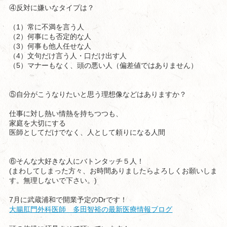
④反対に嫌いなタイプは？
1
（
）常に不満を言う人
2
（
）何事にも否定的な人
3
（
）何事も他人任せな人
4
（
）文句だけ言う人・口だけ出す人
5
（
）マナーもなく、頭の悪い人（偏差値ではありません）
⑤自分がこうなりたいと思う理想像などはありますか？
仕事に対し熱い情熱を持ちつつも、
家庭を大切にする
医師としてだけでなく、人として頼りになる人間
⑥そんな大好きな人にバトンタッチ５人！
(
まわしてしまった方々、お時間ありましたらよろしくお願いしま
)
す。無理しないで下さい。
7
Dr
月に武蔵浦和で開業予定の
です！
大腸肛門外科医師 多田智裕の最新医療情報ブログ